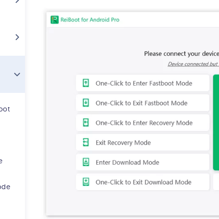
oot
e
Mode