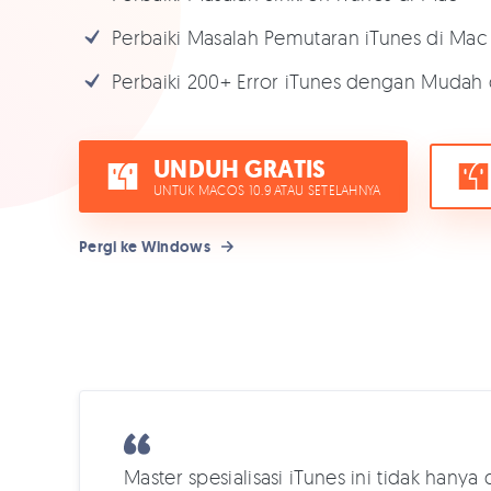
Perbaiki Masalah Pemutaran iTunes di Mac
Perbaiki 200+ Error iTunes dengan Muda
UNDUH GRATIS
UNTUK MACOS 10.9 ATAU SETELAHNYA
Pergi ke Windows
Master spesialisasi iTunes ini tidak han