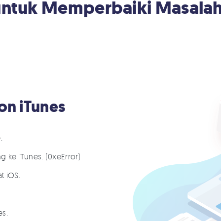
ntuk Memperbaiki Masalah
on iTunes
.
ng ke iTunes. (0xeError)
t iOS.
es.