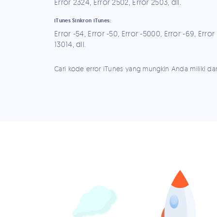
Error 2324, Error 2502, Error 2503, dll.
iTunes Sinkron iTunes:
Error -54, Error -50, Error -5000, Error -69, Error
13014, dll.
Cari kode error iTunes yang mungkin Anda miliki d