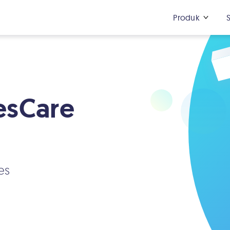
Produk
esCare
es