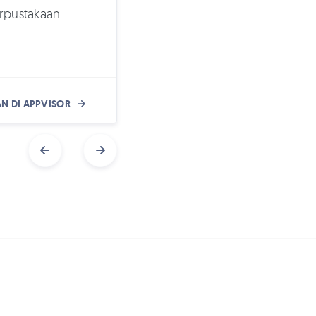
rpustakaan
Walaupun tidak ada harga unt
N DI APPVISOR