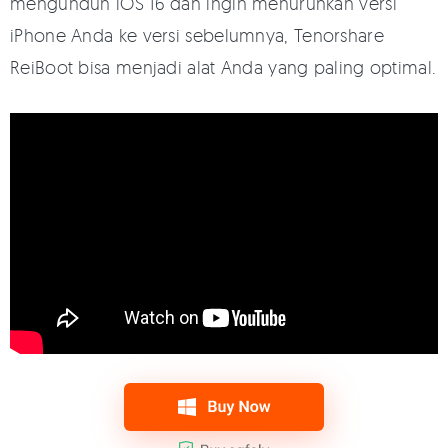
mengunduh iOS 16 dan ingin menurunkan versi
iPhone Anda ke versi sebelumnya, Tenorshare
ReiBoot bisa menjadi alat Anda yang paling optimal.