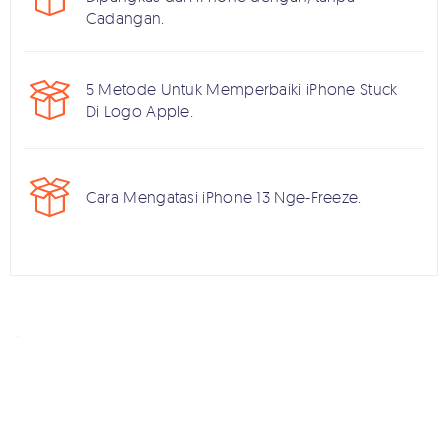
Cadangan.
5 Metode Untuk Memperbaiki iPhone Stuck
Di Logo Apple.
Cara Mengatasi iPhone 13 Nge-Freeze.
Home >>
iPhone Fix >>
Kenapa iPhone Restart Terus Menerus
Bergabunglah dengan diskusi dan bagikan suara Anda
di sini