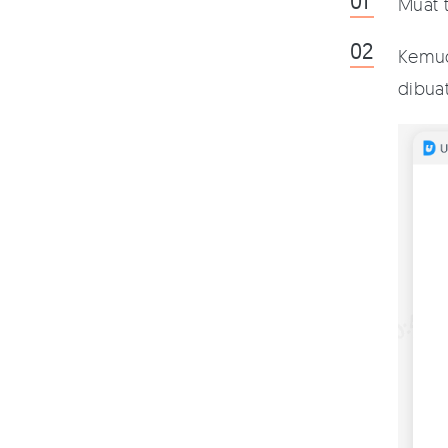
Muat 
Kemud
dibuat