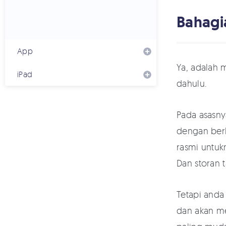
Bahagi
App
Ya, adalah 
iPad
dahulu.
Pada asasn
dengan berk
rasmi untuk
Dan storan
Tetapi anda
dan akan m