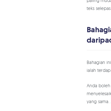
paling muda
teks selepas
Bahagi
daripa
Bahagian in
ialah terda
Anda boleh 
menyelesaik
yang sama. 