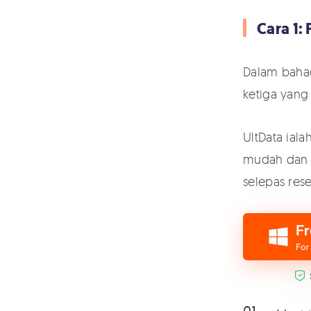
Cara 1:
Dalam baha
ketiga yang
UltData ial
mudah dan s
selepas rese