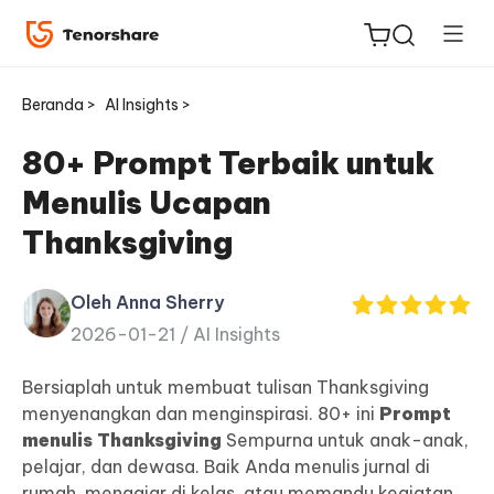
Beranda >
AI Insights >
80+ Prompt Terbaik untuk
Menulis Ucapan
ReiBoot
Thanksgiving
untuk
iOS
Oleh Anna Sherry
2026-01-21 /
AI Insights
Tenorshare
Baru
PDNob
Bersiaplah untuk membuat tulisan Thanksgiving
menyenangkan dan menginspirasi. 80+ ini
Prompt
iAnyGo
menulis Thanksgiving
Sempurna untuk anak-anak,
pelajar, dan dewasa. Baik Anda menulis jurnal di
rumah, mengajar di kelas, atau memandu kegiatan