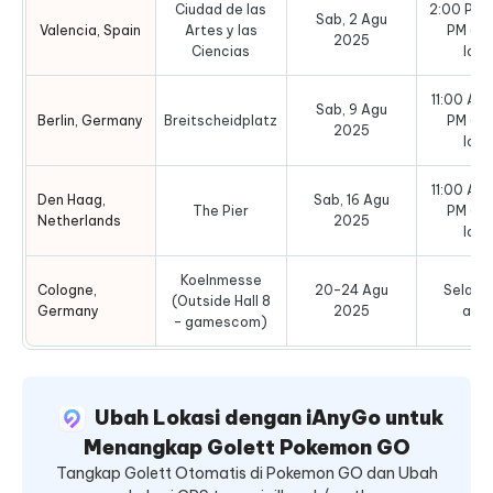
Ciudad de las
2:00 PM –
Sab, 2 Agu
Valencia, Spain
Artes y las
PM (w
2025
Ciencias
loka
11:00 AM 
Sab, 9 Agu
Berlin, Germany
Breitscheidplatz
PM (w
2025
loka
11:00 AM 
Den Haag,
Sab, 16 Agu
The Pier
PM (w
Netherlands
2025
loka
Koelnmesse
Cologne,
20–24 Agu
Selama
(Outside Hall 8
Germany
2025
aca
– gamescom)
Ubah Lokasi dengan iAnyGo untuk
Menangkap Golett Pokemon GO
Tangkap Golett Otomatis di Pokemon GO dan Ubah