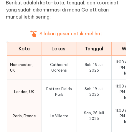
Berikut adalah kota-kota, tanggal, dan koordinat
yang sudah dikonfirmasi di mana Golett akan
muncul lebih sering:
Silakan geser untuk melihat
Kota
Lokasi
Tanggal
Wak
11:00 AM 
Manchester,
Cathedral
Rab, 16 Juli
PM (w
UK
Gardens
2025
loka
11:00 AM 
Potters Fields
Sab, 19 Juli
London, UK
PM (w
Park
2025
loka
11:00 AM 
Sab, 26 Juli
Paris, France
La Villette
PM (w
2025
loka