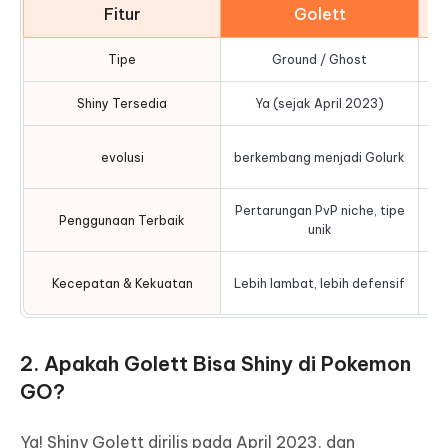
Fitur
Golett
Tipe
Ground / Ghost
Shiny Tersedia
Ya (sejak April 2023)
evolusi
berkembang menjadi Golurk
Pertarungan PvP niche, tipe
Penggunaan Terbaik
unik
L
Kecepatan & Kekuatan
Lebih lambat, lebih defensif
2. Apakah Golett Bisa Shiny di Pokemon
GO?
Ya! Shiny Golett dirilis pada April 2023, dan