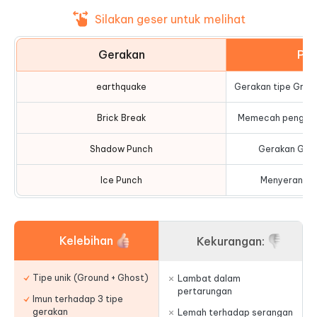
Silakan geser untuk melihat
Gerakan
Pe
earthquake
Gerakan tipe Grou
Brick Break
Memecah penghala
Shadow Punch
Gerakan Ghos
Ice Punch
Menyerang ti
Kelebihan
Kekurangan:
Tipe unik (Ground + Ghost)
Lambat dalam
pertarungan
Imun terhadap 3 tipe
gerakan
Lemah terhadap serangan