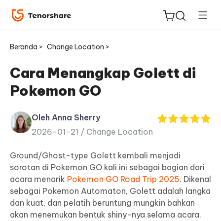
Beranda >
Change Location >
Cara Menangkap Golett di
Pokemon GO
ReiBoot
untuk
Oleh Anna Sherry
iOS
2026-01-21 /
Change Location
Tenorshare
Ground/Ghost-type Golett kembali menjadi
Baru
PDNob
sorotan di Pokemon GO kali ini sebagai bagian dari
acara menarik
Pokemon GO Road Trip 2025
. Dikenal
iAnyGo
sebagai Pokemon Automaton, Golett adalah langka
dan kuat, dan pelatih beruntung mungkin bahkan
akan menemukan bentuk shiny-nya selama acara.