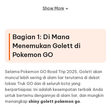
2. Apakah Golett Bisa Shiny di Pokemon GO?
Show More
3. Seberapa Langka Golett Liar?
4. Apakah Golurk Lebih Baik dari Garchomp?
Bagian 1: Di Mana
Menemukan Golett di
Pokemon GO
Selama Pokemon GO Road Trip 2025, Golett akan
muncul lebih sering di alam liar terutama di dekat
lokasi Truk GO dan di seluruh kota yang
berpartisipasi. Ini adalah kesempatan terbaik Anda
untuk bertemu dengannya di alam liar, dan mungkin
menangkap
shiny golett pokemon go
.