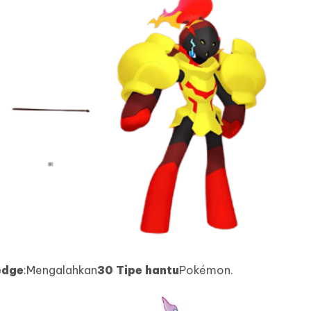
edge
:Mengalahkan
30 Tipe hantu
Pokémon.