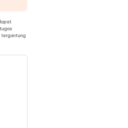
dapat
tugas
, tergantung