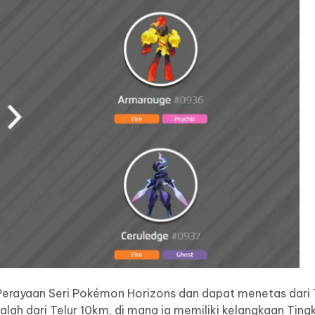
Perayaan Seri Pokémon Horizons dan dapat menetas dari 
ah dari Telur 10km, di mana ia memiliki kelangkaan Tingk