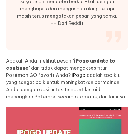
saya telah mencoba berkali-kali dengan
menghapus dan mengunduh ulang tetapi
masih terus mengatakan pesan yang sama.
-- Dari Reddit
Apakah Anda melihat pesan "
iPogo update to
continue
" dan tidak dapat mengakses fitur
Pokémon GO favorit Anda?
iPogo
adalah toolkit
yang sangat baik untuk meningkatkan permainan
Anda, dengan opsi untuk teleport ke raid,
menangkap Pokémon secara otomatis, dan lainnya.