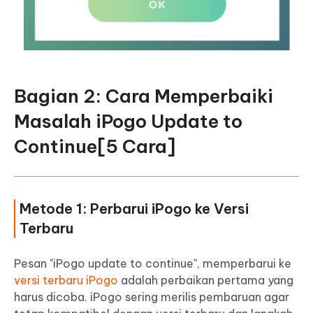
Bagian 2: Cara Memperbaiki
Masalah iPogo Update to
Continue[5 Cara]
Metode 1: Perbarui iPogo ke Versi
Terbaru
Pesan "iPogo update to continue", memperbarui ke
versi terbaru iPogo
adalah perbaikan pertama yang
harus dicoba. iPogo sering merilis pembaruan agar