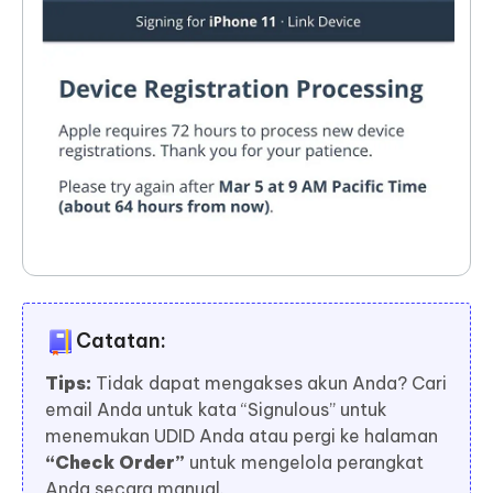
Catatan:
Tips:
Tidak dapat mengakses akun Anda? Cari
email Anda untuk kata “Signulous” untuk
menemukan UDID Anda atau pergi ke halaman
“Check Order”
untuk mengelola perangkat
Anda secara manual.