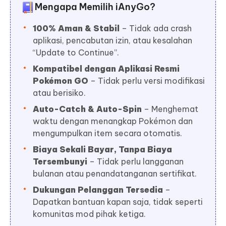
Mengapa Memilih iAnyGo?
100% Aman & Stabil
– Tidak ada crash
aplikasi, pencabutan izin, atau kesalahan
“Update to Continue”.
Kompatibel dengan Aplikasi Resmi
Pokémon GO
– Tidak perlu versi modifikasi
atau berisiko.
Auto-Catch & Auto-Spin
– Menghemat
waktu dengan menangkap Pokémon dan
mengumpulkan item secara otomatis.
Biaya Sekali Bayar, Tanpa Biaya
Tersembunyi
– Tidak perlu langganan
bulanan atau penandatanganan sertifikat.
Dukungan Pelanggan Tersedia
–
Dapatkan bantuan kapan saja, tidak seperti
komunitas mod pihak ketiga.