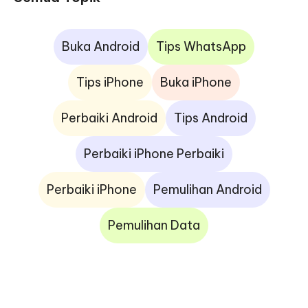
Buka Android
Tips WhatsApp
Tips iPhone
Buka iPhone
Perbaiki Android
Tips Android
Perbaiki iPhone Perbaiki
Perbaiki iPhone
Pemulihan Android
Pemulihan Data