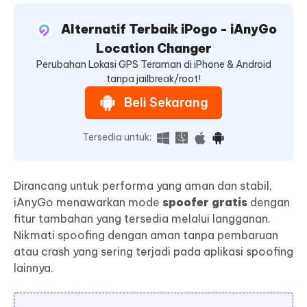
Alternatif Terbaik iPogo - iAnyGo
Location Changer
Perubahan Lokasi GPS Teraman di iPhone & Android
tanpa jailbreak/root!
Beli Sekarang
Tersedia untuk:
Dirancang untuk performa yang aman dan stabil,
iAnyGo menawarkan mode
spoofer gratis
dengan
fitur tambahan yang tersedia melalui langganan.
Nikmati spoofing dengan aman tanpa pembaruan
atau crash yang sering terjadi pada aplikasi spoofing
lainnya.