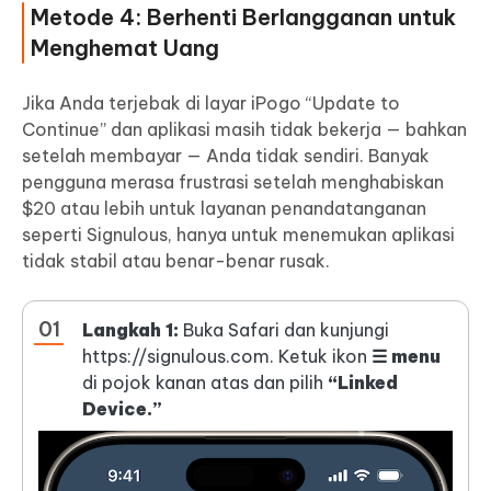
Metode 4: Berhenti Berlangganan untuk
Menghemat Uang
Jika Anda terjebak di layar iPogo “Update to
Continue” dan aplikasi masih tidak bekerja — bahkan
setelah membayar — Anda tidak sendiri. Banyak
pengguna merasa frustrasi setelah menghabiskan
$20 atau lebih untuk layanan penandatanganan
seperti Signulous, hanya untuk menemukan aplikasi
tidak stabil atau benar-benar rusak.
Langkah 1:
Buka Safari dan kunjungi
https://signulous.com. Ketuk ikon
☰ menu
di pojok kanan atas dan pilih
“Linked
Device.”