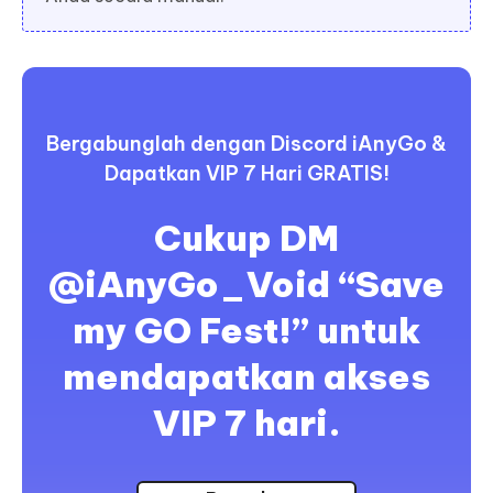
Bergabunglah dengan Discord iAnyGo &
Dapatkan VIP 7 Hari GRATIS!
Cukup DM
@iAnyGo_Void “Save
my GO Fest!” untuk
mendapatkan akses
VIP 7 hari.