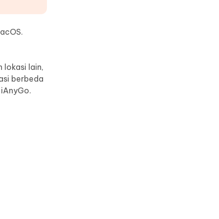
macOS.
lokasi lain,
kasi berbeda
 iAnyGo.