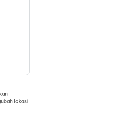
bih
Tips Berguna Lainnya
Tips Berguna Lainnya
kan
gubah lokasi