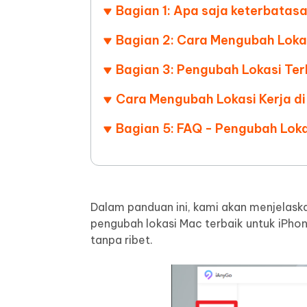
Bagian 1: Apa saja keterbatas
UltData untuk Aplikasi Android
iAnyGo
Alat Pengeditan Foto AI Gratis
Ubah kon
Lihat Semua Produk
Pulihkan data Android tanpa PC
Uji coba 
Bagian 2: Cara Mengubah Loka
Bagian 3: Pengubah Lokasi Ter
Cara Mengubah Lokasi Kerja 
Bagian 5: FAQ - Pengubah Loka
Dalam panduan ini, kami akan menjelas
pengubah lokasi Mac terbaik untuk iPhon
tanpa ribet.