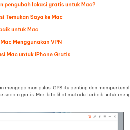
an pengubah lokasi gratis untuk Mac?
 Auto Catcher (Android)
iAnyGo Auto Catcher (iOS)
ten AI menjadi seperti manusia
Menulis lebih cerdas, lebih cepat, le
baik dengan AI
gratis aplikasi Go Plus
Tangkap & Putar Otomatis Cerdas
si Temukan Saya ke Mac
tanpa PC
baik untuk Mac
di Mac Menggunakan VPN
si Mac untuk iPhone Gratis
kan mengapa manipulasi GPS itu penting dan memperkenal
e secara gratis. Mari kita lihat metode terbaik untuk men