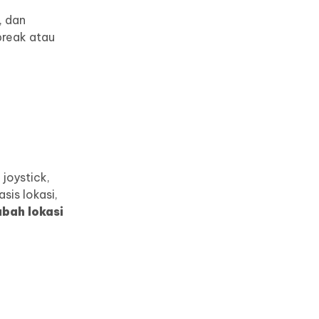
, dan
break atau
joystick,
sis lokasi,
bah lokasi