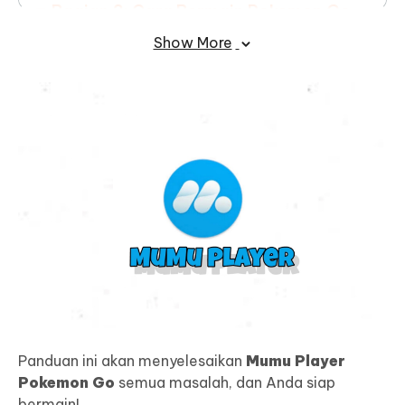
Bagian 3: Cara Bermain Pokemon Go
tanpa Berjalan?
HOT
Show More
FAQ tentang Pokemon Go di PC
Panduan ini akan menyelesaikan
Mumu Player
Pokemon Go
semua masalah, dan Anda siap
bermain!