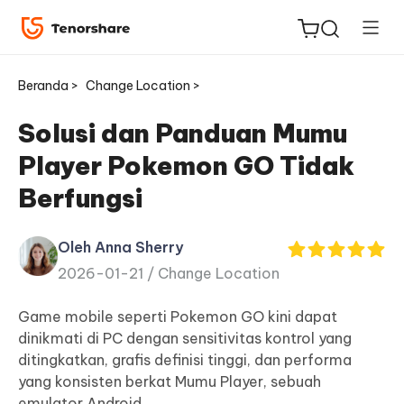
Beranda >
Change Location >
Solusi dan Panduan Mumu
Player Pokemon GO Tidak
ReiBoot
Berfungsi
untuk
iOS
Oleh Anna Sherry
2026-01-21 /
Change Location
Tenorshare
Baru
PDNob
Game mobile seperti Pokemon GO kini dapat
dinikmati di PC dengan sensitivitas kontrol yang
iAnyGo
ditingkatkan, grafis definisi tinggi, dan performa
yang konsisten berkat Mumu Player, sebuah
emulator Android.