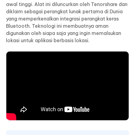
awal tinggi. Alat ini diluncurkan oleh Tenorshare dan
diklaim sebagai perangkat lunak pertama di Dunia
yang memperkenalkan integrasi perangkat keras
Bluetooth. Teknologi ini membuatnya aman
digunakan oleh siapa saja yang ingin memalsukan
lokasi untuk aplikasi berbasis lokasi.