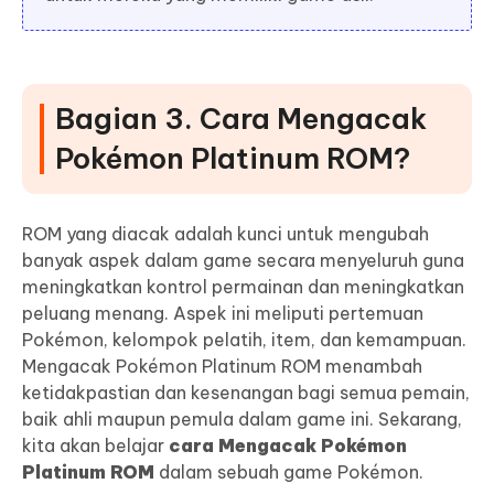
Bagian 3. Cara Mengacak
Pokémon Platinum ROM?
ROM yang diacak adalah kunci untuk mengubah
banyak aspek dalam game secara menyeluruh guna
meningkatkan kontrol permainan dan meningkatkan
peluang menang. Aspek ini meliputi pertemuan
Pokémon, kelompok pelatih, item, dan kemampuan.
Mengacak Pokémon Platinum ROM menambah
ketidakpastian dan kesenangan bagi semua pemain,
baik ahli maupun pemula dalam game ini. Sekarang,
kita akan belajar
cara Mengacak Pokémon
Platinum ROM
dalam sebuah game Pokémon.