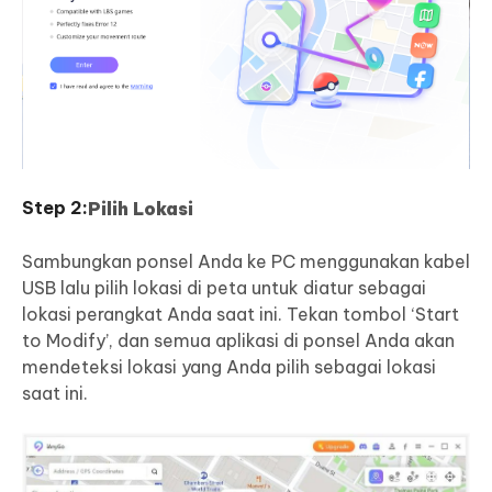
Pilih Lokasi
Sambungkan ponsel Anda ke PC menggunakan kabel
USB lalu pilih lokasi di peta untuk diatur sebagai
lokasi perangkat Anda saat ini. Tekan tombol ‘Start
to Modify’, dan semua aplikasi di ponsel Anda akan
mendeteksi lokasi yang Anda pilih sebagai lokasi
saat ini.