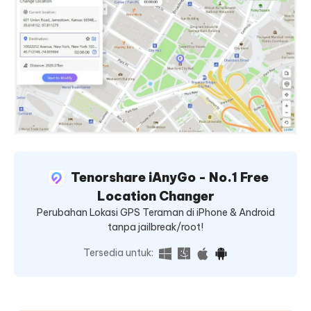
Tenorshare iAnyGo - No.1 Free
Location Changer
Perubahan Lokasi GPS Teraman di iPhone & Android
tanpa jailbreak/root!
Tersedia untuk: