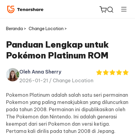
Beranda >
Change Location >
Panduan Lengkap untuk
Pokémon Platinum ROM
ReiBoot
untuk
Oleh Anna Sherry
iOS
2026-01-21 /
Change Location
Tenorshare
Pokemon Platinum adalah salah satu seri permainan
Baru
PDNob
Pokemon yang paling menakjubkan yang diluncurkan
pada tahun 2008. Permainan ini dipublikasikan oleh
iAnyGo
The Pokemon dan Nintendo. Ini adalah generasi
keempat dari seri Pokemon dan versi ketiga.
Pertama kali dirilis pada tahun 2008 di Jepang.