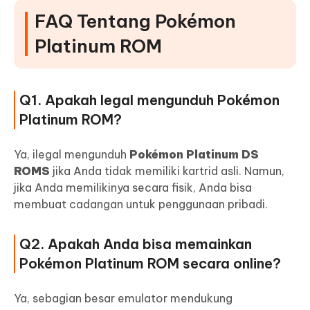
FAQ Tentang Pokémon
Platinum ROM
Q1. Apakah legal mengunduh Pokémon
Platinum ROM?
Ya, ilegal mengunduh
Pokémon Platinum DS
ROMS
jika Anda tidak memiliki kartrid asli. Namun,
jika Anda memilikinya secara fisik, Anda bisa
membuat cadangan untuk penggunaan pribadi.
Q2. Apakah Anda bisa memainkan
Pokémon Platinum ROM secara online?
Ya, sebagian besar emulator mendukung