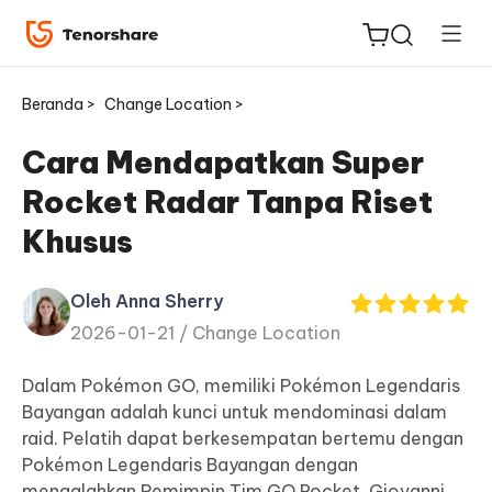
Beranda >
Change Location >
Cara Mendapatkan Super
Rocket Radar Tanpa Riset
ReiBoot
Khusus
untuk
iOS
Oleh Anna Sherry
2026-01-21 /
Change Location
Tenorshare
Baru
PDNob
Dalam Pokémon GO, memiliki Pokémon Legendaris
Bayangan adalah kunci untuk mendominasi dalam
iAnyGo
raid. Pelatih dapat berkesempatan bertemu dengan
Pokémon Legendaris Bayangan dengan
mengalahkan Pemimpin Tim GO Rocket, Giovanni,