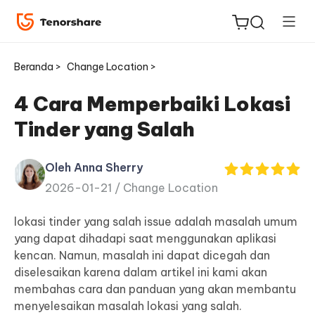
Beranda >
Change Location >
4 Cara Memperbaiki Lokasi
Tinder yang Salah
ReiBoot
untuk
Oleh Anna Sherry
iOS
2026-01-21 /
Change Location
Tenorshare
lokasi tinder yang salah
issue adalah masalah umum
Baru
PDNob
yang dapat dihadapi saat menggunakan aplikasi
kencan. Namun, masalah ini dapat dicegah dan
iAnyGo
diselesaikan karena dalam artikel ini kami akan
membahas cara dan panduan yang akan membantu
menyelesaikan masalah lokasi yang salah.