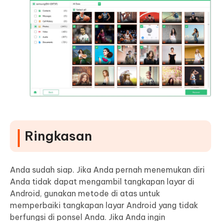
Ringkasan
Anda sudah siap. Jika Anda pernah menemukan diri
Anda tidak dapat mengambil tangkapan layar di
Android, gunakan metode di atas untuk
memperbaiki tangkapan layar Android yang tidak
berfungsi di ponsel Anda. Jika Anda ingin