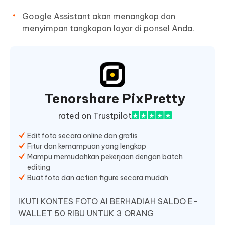
Google Assistant akan menangkap dan
menyimpan tangkapan layar di ponsel Anda.
Tenorshare PixPretty
rated on Trustpilot
Edit foto secara online dan gratis
Fitur dan kemampuan yang lengkap
Mampu memudahkan pekerjaan dengan batch
editing
Buat foto dan action figure secara mudah
IKUTI KONTES FOTO AI BERHADIAH SALDO E-
WALLET 50 RIBU UNTUK 3 ORANG