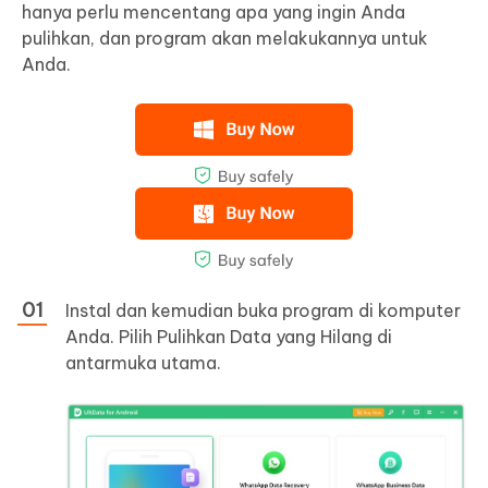
hanya perlu mencentang apa yang ingin Anda
pulihkan, dan program akan melakukannya untuk
Anda.
Instal dan kemudian buka program di komputer
Anda. Pilih Pulihkan Data yang Hilang di
antarmuka utama.