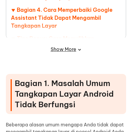
Bagian 4. Cara Memperbaiki Google
Assistant Tidak Dapat Mengambil
Tangkapan Layar
Tips Bonus: Cara Memulihkan
Tangkapan Layar yang Dihapus di Ponsel
Show More
Android
Bagian 1. Masalah Umum
Tangkapan Layar Android
Tidak Berfungsi
Beberapa alasan umum mengapa Anda tidak dapat
mengambil tangkapan layar di ponsel Android Anda