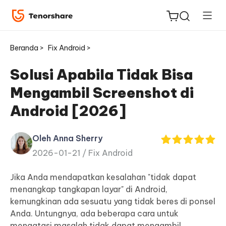
Beranda >
Fix Android >
Solusi Apabila Tidak Bisa
Mengambil Screenshot di
ReiBoot
Android [2026]
untuk
iOS
Oleh Anna Sherry
2026-01-21 /
Fix Android
Tenorshare
Baru
PDNob
Jika Anda mendapatkan kesalahan "tidak dapat
menangkap tangkapan layar" di Android,
iAnyGo
kemungkinan ada sesuatu yang tidak beres di ponsel
Anda. Untungnya, ada beberapa cara untuk
mengatasi masalah tidak dapat mengambil