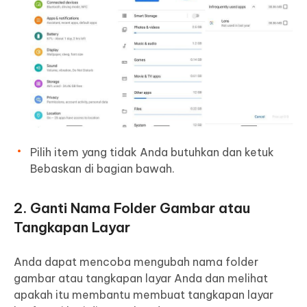
Pilih item yang tidak Anda butuhkan dan ketuk
Bebaskan di bagian bawah.
2. Ganti Nama Folder Gambar atau
Tangkapan Layar
Anda dapat mencoba mengubah nama folder
gambar atau tangkapan layar Anda dan melihat
apakah itu membantu membuat tangkapan layar