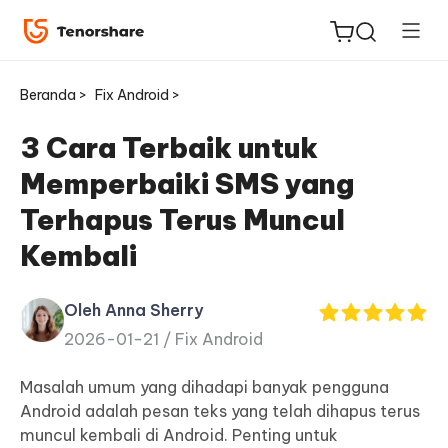
Beranda >
Fix Android >
3 Cara Terbaik untuk
Memperbaiki SMS yang
ReiBoot
Terhapus Terus Muncul
untuk
Kembali
iOS
Tenorshare
Oleh Anna Sherry
Baru
PDNob
2026-01-21 /
Fix Android
iAnyGo
Masalah umum yang dihadapi banyak pengguna
Android adalah pesan teks yang telah dihapus terus
muncul kembali di Android. Penting untuk