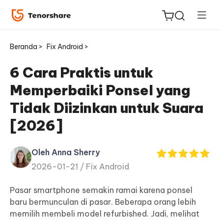
Beranda >
Fix Android >
6 Cara Praktis untuk
Memperbaiki Ponsel yang
ReiBoot
Tidak Diizinkan untuk Suara
untuk
[2026]
iOS
Tenorshare
Oleh Anna Sherry
Baru
PDNob
2026-01-21 /
Fix Android
iAnyGo
Pasar smartphone semakin ramai karena ponsel
baru bermunculan di pasar. Beberapa orang lebih
memilih membeli model refurbished. Jadi, melihat