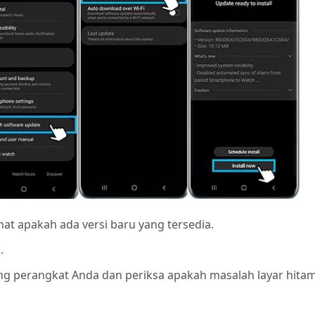
at apakah ada versi baru yang tersedia.
.
ang perangkat Anda dan periksa apakah masalah layar hita