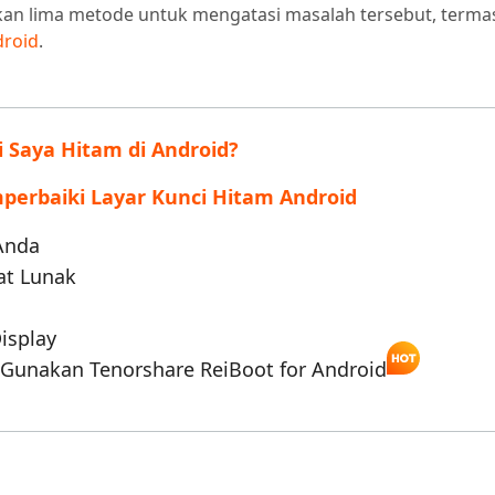
Auto Catcher (Android)
iAnyGo Auto Catcher (iOS)
an lima metode untuk mengatasi masalah tersebut, terma
en AI menjadi seperti manusia
Menulis lebih cerdas, lebih cepat, lebih
ratis aplikasi Go Plus
Tangkap & Putar Otomatis Cerdas tanp
droid
.
dengan AI
 Saya Hitam di Android?
perbaiki Layar Kunci Hitam Android
Anda
at Lunak
isplay
 Gunakan Tenorshare ReiBoot for Android