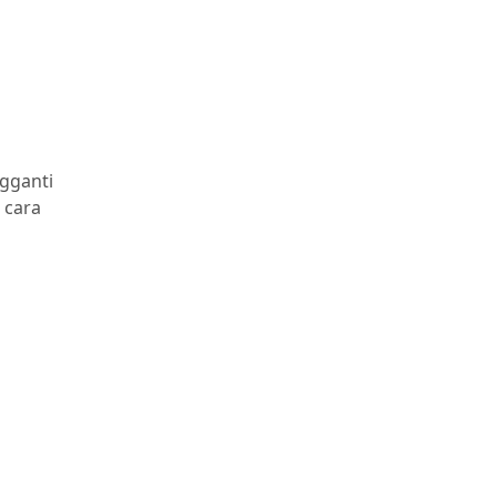
gganti
 cara