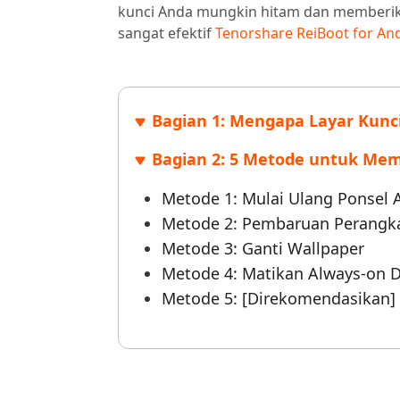
UltData untuk Aplikasi Android
iAnyGo 
kunci Anda mungkin hitam dan memberik
Alat Pengeditan Foto AI Gratis
Ubah kont
Pulihkan data Android tanpa PC
Uji coba g
Lihat Semua Produk
sangat efektif
Tenorshare ReiBoot for An
Bagian 1: Mengapa Layar Kunci
Bagian 2: 5 Metode untuk Mem
Metode 1: Mulai Ulang Ponsel 
Metode 2: Pembaruan Perangk
Metode 3: Ganti Wallpaper
Metode 4: Matikan Always-on D
Metode 5: [Direkomendasikan]