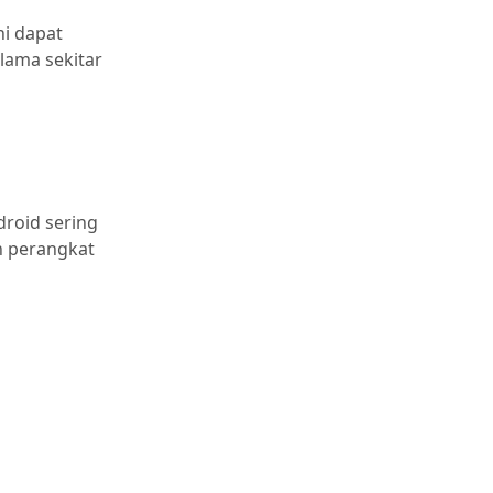
ni dapat
ama sekitar
roid sering
n perangkat