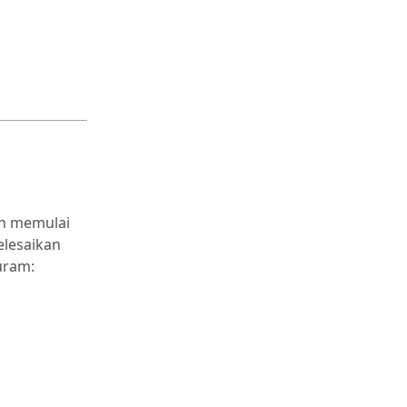
an memulai
elesaikan
uram: