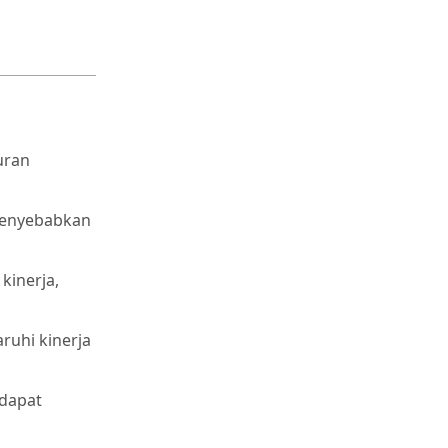
uran
 menyebabkan
kinerja,
uhi kinerja
 dapat