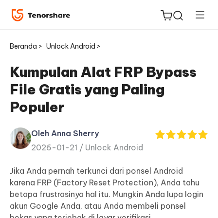
Beranda >
Unlock Android >
Kumpulan Alat FRP Bypass
File Gratis yang Paling
ReiBoot
Populer
untuk
iOS
Oleh Anna Sherry
2026-01-21 /
Unlock Android
Tenorshare
Baru
PDNob
Jika Anda pernah terkunci dari ponsel Android
karena FRP (Factory Reset Protection), Anda tahu
iAnyGo
betapa frustrasinya hal itu. Mungkin Anda lupa login
akun Google Anda, atau Anda membeli ponsel
bekas yang terjebak di layar verifikasi.