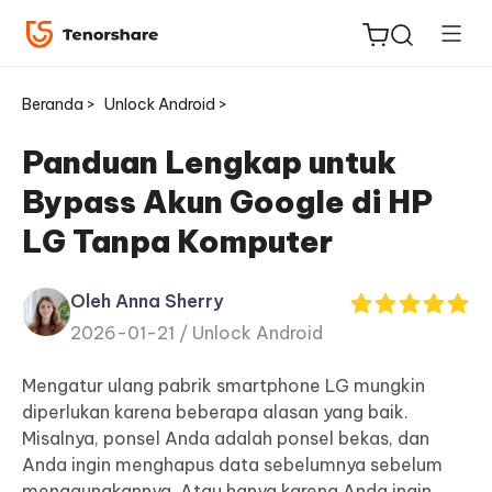
Beranda >
Unlock Android >
Panduan Lengkap untuk
Bypass Akun Google di HP
ReiBoot
LG Tanpa Komputer
untuk
iOS
Oleh Anna Sherry
2026-01-21 /
Unlock Android
Tenorshare
Baru
PDNob
Mengatur ulang pabrik smartphone LG mungkin
diperlukan karena beberapa alasan yang baik.
iAnyGo
Misalnya, ponsel Anda adalah ponsel bekas, dan
Anda ingin menghapus data sebelumnya sebelum
menggunakannya. Atau hanya karena Anda ingin