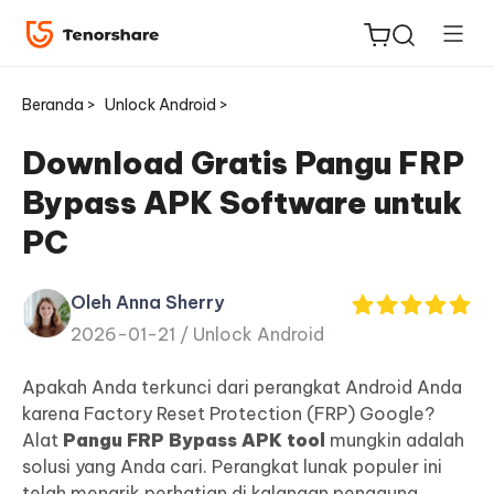
Beranda >
Unlock Android >
Download Gratis Pangu FRP
Bypass APK Software untuk
ReiBoot
PC
untuk
iOS
Oleh Anna Sherry
2026-01-21 /
Unlock Android
Tenorshare
Baru
PDNob
Apakah Anda terkunci dari perangkat Android Anda
karena Factory Reset Protection (FRP) Google?
iAnyGo
Alat
Pangu FRP Bypass APK tool
mungkin adalah
solusi yang Anda cari. Perangkat lunak populer ini
telah menarik perhatian di kalangan pengguna