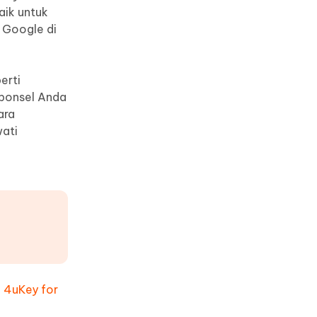
aik untuk
 Google di
erti
 ponsel Anda
ara
wati
-
4uKey for