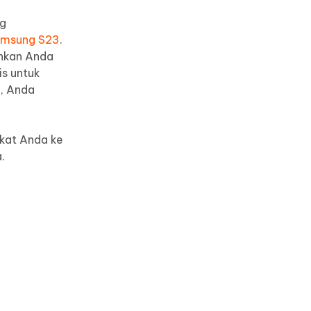
ng
msung S23
.
nkan Anda
s untuk
i, Anda
kat Anda ke
.