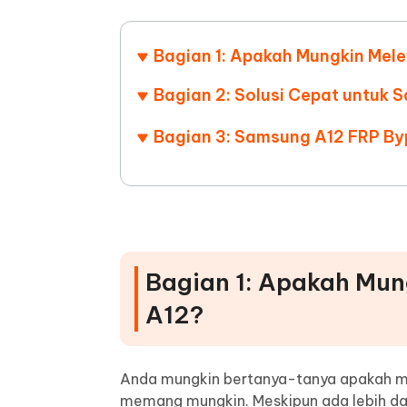
UltData untuk Aplikasi Android
iAnyGo
Alat Pengeditan Foto AI Gratis
Ubah kon
Lihat Semua Produk
Pulihkan data Android tanpa PC
Uji coba 
Bagian 1: Apakah Mungkin Mel
Bagian 2: Solusi Cepat untuk 
Bagian 3: Samsung A12 FRP B
Bagian 1: Apakah Mun
A12?
Anda mungkin bertanya-tanya apakah mu
memang mungkin. Meskipun ada lebih dar