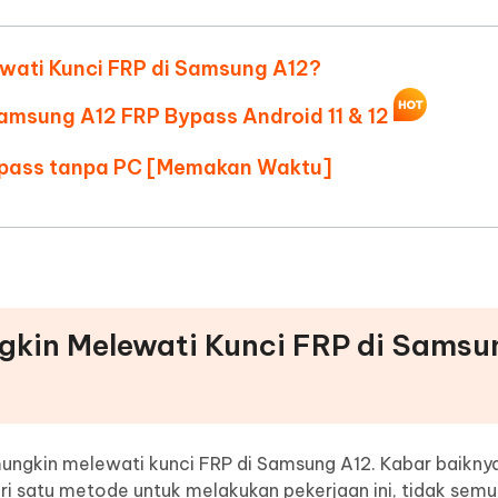
 Auto Catcher (Android)
iAnyGo Auto Catcher (iOS)
ten AI menjadi seperti manusia
Menulis lebih cerdas, lebih cepat, le
baik dengan AI
gratis aplikasi Go Plus
Tangkap & Putar Otomatis Cerdas
ewati Kunci FRP di Samsung A12?
tanpa PC
Samsung A12 FRP Bypass Android 11 & 12
ypass tanpa PC [Memakan Waktu]
gkin Melewati Kunci FRP di Samsu
ngkin melewati kunci FRP di Samsung A12. Kabar baikny
i satu metode untuk melakukan pekerjaan ini, tidak sem