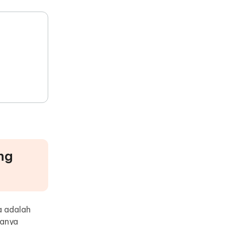
bih
Tips Berguna Lainnya
Tips Berguna Lainnya
ng
a adalah
uanya