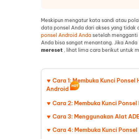
UltData untuk Aplikasi Android
iAnyGo
Alat Pengeditan Foto AI Gratis
Ubah kon
Lihat Semua Produk
Pulihkan data Android tanpa PC
Uji coba 
Meskipun mengatur kata sandi atau pola
data ponsel Anda dari akses yang tidak
ponsel Android Anda
setelah mengganti 
Anda bisa sangat menantang. Jika Anda
mereset
, lihat lima cara berikut untu
Cara 1: Membuka Kunci Ponsel
Android
Cara 2: Membuka Kunci Ponsel
Cara 3: Menggunakan Alat ADB
Cara 4: Membuka Kunci Ponsel