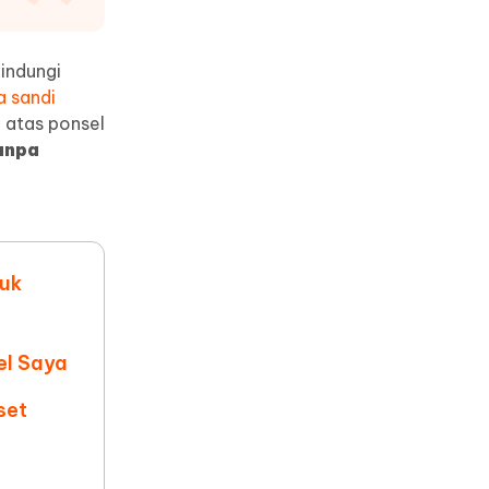
bih
Tips Berguna Lainnya
indungi
Tips Berguna Lainnya
a sandi
 atas ponsel
anpa
tuk
el Saya
set