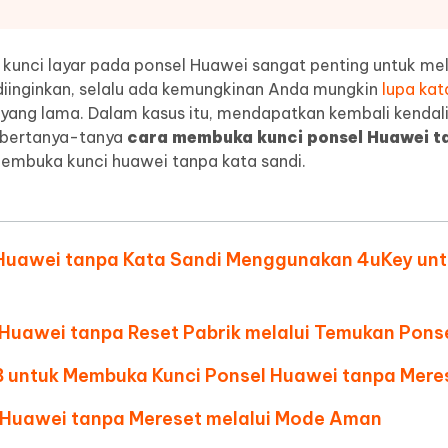
 Auto Catcher (Android)
iAnyGo Auto Catcher (iOS)
ten AI menjadi seperti manusia
Menulis lebih cerdas, lebih cepat, le
baik dengan AI
gratis aplikasi Go Plus
Tangkap & Putar Otomatis Cerdas
 kunci layar pada ponsel Huawei sangat penting untuk mel
tanpa PC
 diinginkan, selalu ada kemungkinan Anda mungkin
lupa kat
yang lama. Dalam kasus itu, mendapatkan kembali kendali
 bertanya-tanya
cara membuka kunci ponsel Huawei t
k membuka kunci huawei tanpa kata sandi.
 Huawei tanpa Kata Sandi Menggunakan 4uKey un
 Huawei tanpa Reset Pabrik melalui Temukan Pons
 untuk Membuka Kunci Ponsel Huawei tanpa Mere
 Huawei tanpa Mereset melalui Mode Aman