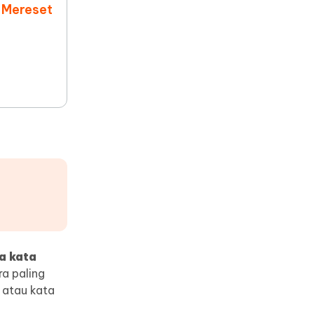
 Mereset
a kata
ra paling
n, atau kata