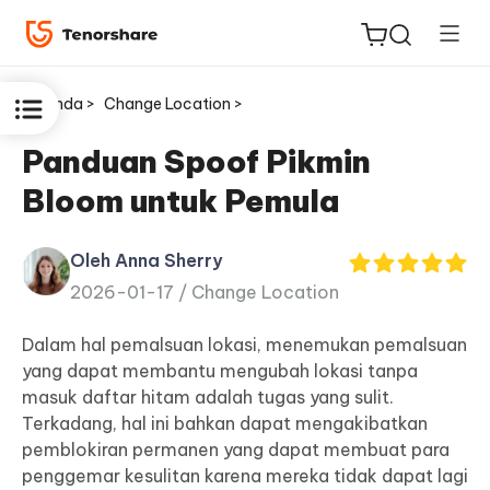
Beranda >
Change Location >
Panduan Spoof Pikmin
Bloom untuk Pemula
ReiBoot
untuk
Oleh Anna Sherry
iOS
2026-01-17 /
Change Location
Tenorshare
Dalam hal pemalsuan lokasi, menemukan pemalsuan
Baru
PDNob
yang dapat membantu mengubah lokasi tanpa
masuk daftar hitam adalah tugas yang sulit.
iAnyGo
Terkadang, hal ini bahkan dapat mengakibatkan
pemblokiran permanen yang dapat membuat para
penggemar kesulitan karena mereka tidak dapat lagi