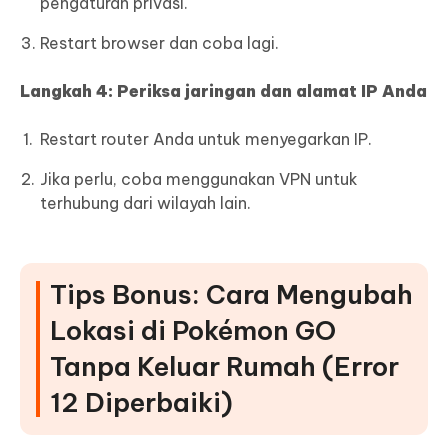
pengaturan privasi.
Restart browser dan coba lagi.
Langkah 4: Periksa jaringan dan alamat IP Anda
Restart router Anda untuk menyegarkan IP.
Jika perlu, coba menggunakan VPN untuk
terhubung dari wilayah lain.
Tips Bonus: Cara Mengubah
Lokasi di Pokémon GO
Tanpa Keluar Rumah (Error
12 Diperbaiki)