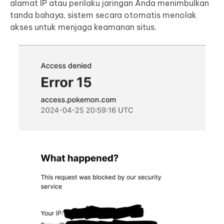
alamat IP atau perilaku jaringan Anda menimbulkan
tanda bahaya, sistem secara otomatis menolak
akses untuk menjaga keamanan situs.