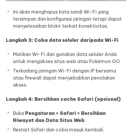
Ini akan menghapus kata sandi Wi-Fi yang
tersimpan dan konfigurasi jaringan tetapi dapat
menyelesaikan blokir terkait konektivitas.
Langkah 3: Coba data seluler daripada Wi-Fi
Matikan Wi-Fi dan gunakan data seluler Anda
untuk mengakses situs web atau Pokémon GO.
Terkadang jaringan Wi-Fi dengan IP bersama
atau firewall dapat menyebabkan penolakan
akses.
Langkah 4: Bersihkan cache Safari (opsional)
Buka
Pengaturan > Safari > Bersihkan
Riwayat dan Data Situs Web
.
Restart Safari dan coba masuk kembali.