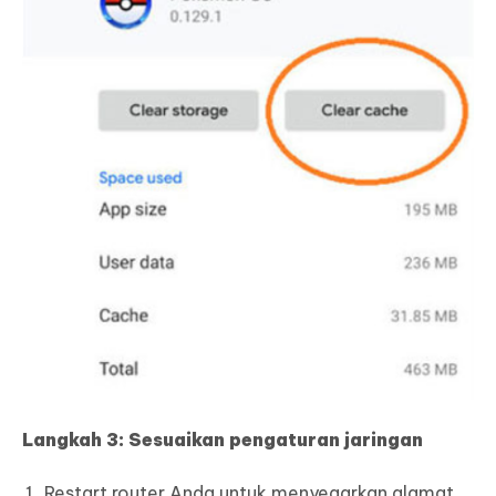
Langkah 3: Sesuaikan pengaturan jaringan
Restart router Anda untuk menyegarkan alamat