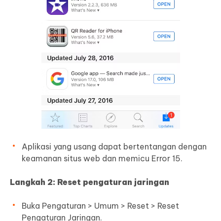
Aplikasi yang usang dapat bertentangan dengan
keamanan situs web dan memicu Error 15.
Langkah 2: Reset pengaturan jaringan
Buka Pengaturan > Umum > Reset > Reset
Pengaturan Jaringan.