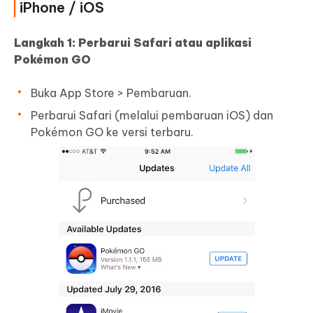
iPhone / iOS
Langkah 1: Perbarui Safari atau aplikasi
Pokémon GO
Buka App Store > Pembaruan.
Perbarui Safari (melalui pembaruan iOS) dan
Pokémon GO ke versi terbaru.