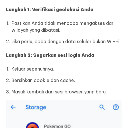
Langkah 1: Verifikasi geolokasi Anda
Pastikan Anda tidak mencoba mengakses dari
wilayah yang dibatasi.
Jika perlu, coba dengan data seluler bukan Wi-Fi.
Langkah 2: Segarkan sesi login Anda
Keluar sepenuhnya.
Bersihkan cookie dan cache.
Masuk kembali dari sesi browser yang baru.