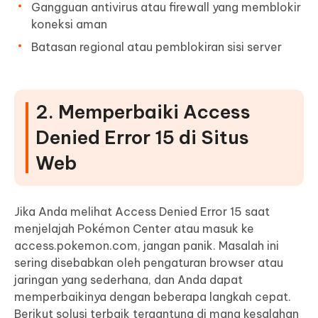
Gangguan antivirus atau firewall yang memblokir
koneksi aman
Batasan regional atau pemblokiran sisi server
2. Memperbaiki Access
Denied Error 15 di Situs
Web
Jika Anda melihat Access Denied Error 15 saat
menjelajah Pokémon Center atau masuk ke
access.pokemon.com, jangan panik. Masalah ini
sering disebabkan oleh pengaturan browser atau
jaringan yang sederhana, dan Anda dapat
memperbaikinya dengan beberapa langkah cepat.
Berikut solusi terbaik tergantung di mana kesalahan