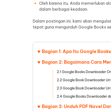
Oleh karena itu, Anda memerlukan a
UltData untuk Aplikasi Android
iAnyGo
Alat Pengeditan Foto AI Gratis
Ubah kon
dalam berbagai keadaan.
Lihat Semua Produk
Pulihkan data Android tanpa PC
Uji coba 
Dalam postingan ini, kami akan mengul
tepat guna mengunduh Google Books seca
Bagian 1: Apa Itu Google Boo
Bagian 2: Bagaimana Cara Men
2.1 Google Books Downloader On
2.2 Google Book Downloader Un
2.3 Google Book Downloader Untu
2.4 Google Books Downloader di
Bagian 3: Unduh PDF Novel Dar