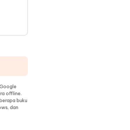
 Google
a offline.
berapa buku
ows, dan