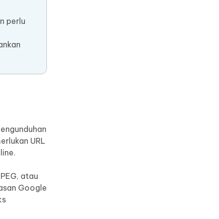
n perlu
hankan
 pengunduhan
merlukan URL
ine.
JPEG, atau
tasan Google
ks