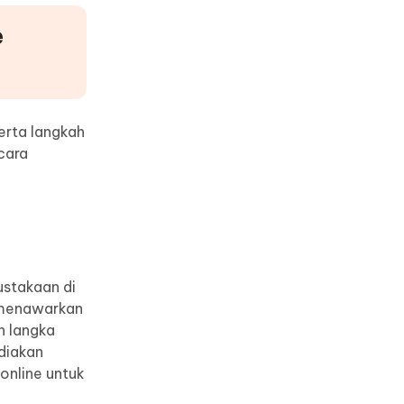
e
erta langkah
cara
ustakaan di
g menawarkan
n langka
diakan
online untuk