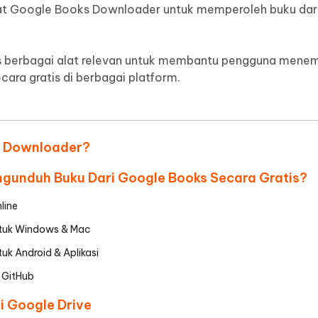
lat Google Books Downloader untuk memperoleh buku dar
 Auto Catcher (Android)
iAnyGo Auto Catcher (iOS)
ten AI menjadi seperti manusia
Menulis lebih cerdas, lebih cepat, le
baik dengan AI
gratis aplikasi Go Plus
Tangkap & Putar Otomatis Cerdas
tanpa PC
as berbagai alat relevan untuk membantu pengguna menem
ra gratis di berbagai platform.
ks Downloader?
gunduh Buku Dari Google Books Secara Gratis?
line
tuk Windows & Mac
k Android & Aplikasi
 GitHub
i Google Drive