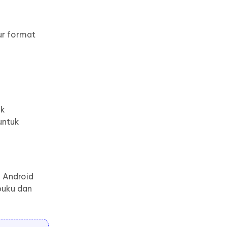
ur format
uk
untuk
i Android
buku dan