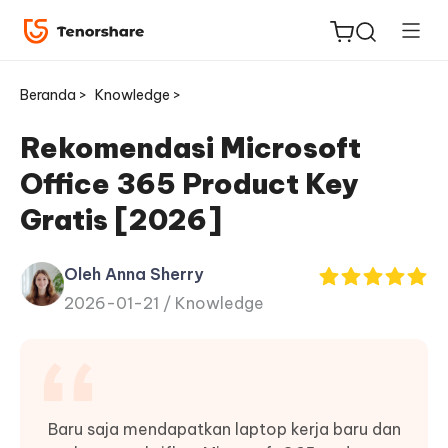
Beranda >
Knowledge >
Rekomendasi Microsoft
Office 365 Product Key
ReiBoot
Gratis [2026]
untuk
iOS
Oleh Anna Sherry
2026-01-21 /
Knowledge
Tenorshare
Baru
PDNob
iAnyGo
Baru saja mendapatkan laptop kerja baru dan