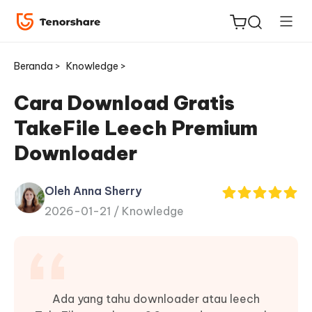
Beranda >
Knowledge >
Cara Download Gratis
TakeFile Leech Premium
ReiBoot
Downloader
untuk
iOS
Oleh Anna Sherry
2026-01-21 /
Knowledge
Tenorshare
Baru
PDNob
iAnyGo
Ada yang tahu downloader atau leech