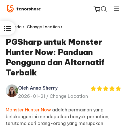
Beranda >
Change Location >
PGSharp untuk Monster
Hunter Now: Panduan
ReiBoot
Pengguna dan Alternatif
untuk
Terbaik
iOS
Tenorshare
Oleh Anna Sherry
Baru
PDNob
2026-01-21 /
Change Location
iAnyGo
Monster Hunter Now
adalah permainan yang
belakangan ini mendapatkan banyak perhatian,
terutama dari orang-orang yang merupakan