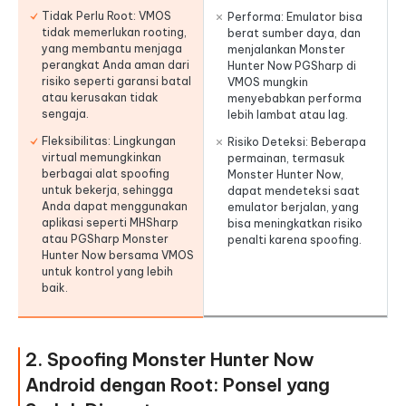
Tidak Perlu Root: VMOS
Performa: Emulator bisa
tidak memerlukan rooting,
berat sumber daya, dan
yang membantu menjaga
menjalankan Monster
perangkat Anda aman dari
Hunter Now PGSharp di
risiko seperti garansi batal
VMOS mungkin
atau kerusakan tidak
menyebabkan performa
sengaja.
lebih lambat atau lag.
Fleksibilitas: Lingkungan
Risiko Deteksi: Beberapa
virtual memungkinkan
permainan, termasuk
berbagai alat spoofing
Monster Hunter Now,
untuk bekerja, sehingga
dapat mendeteksi saat
Anda dapat menggunakan
emulator berjalan, yang
aplikasi seperti MHSharp
bisa meningkatkan risiko
atau PGSharp Monster
penalti karena spoofing.
Hunter Now bersama VMOS
untuk kontrol yang lebih
baik.
2. Spoofing Monster Hunter Now
Android dengan Root: Ponsel yang