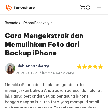
Beranda >
iPhone Recovery >
Cara Mengekstrak dan
Memulihkan Foto dari
ReiBoot
Backup iPhone
untuk
iOS
Oleh Anna Sherry
2026-01-21 /
iPhone Recovery
Tenorshare
Baru
PDNob
Memiliki iPhone dan tidak mengambil foto
menunjukkan bahwa Anda bukan berasal dari planet
iAnyGo
ini. Hanya bercanda! Setiap pengguna iPhone
bangga dengan kualitas foto yang mampu diambil
oleh smartphone mereka. Tetapi terkadang, foto