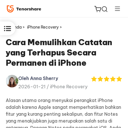
Beranda >
iPhone Recovery >
Cara Memulihkan Catatan
yang Terhapus Secara
ReiBoot
Permanen di iPhone
untuk
iOS
Oleh Anna Sherry
2026-01-21 /
iPhone Recovery
Tenorshare
Baru
PDNob
Alasan utama orang menyukai perangkat iPhone
adalah karena Apple sangat memperhatikan bahkan
iAnyGo
fitur yang kurang penting sekalipun, dan fitur Notes
yang menakjubkan juga merupakan salah satu di
antaranya. Dengan Notes pada perangkat iOS, Anda