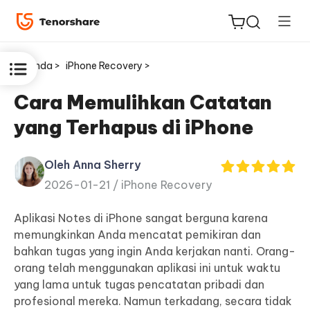
Beranda >
iPhone Recovery >
Cara Memulihkan Catatan
yang Terhapus di iPhone
ReiBoot
untuk
Oleh Anna Sherry
iOS
2026-01-21 /
iPhone Recovery
Tenorshare
Aplikasi Notes di iPhone sangat berguna karena
Baru
PDNob
memungkinkan Anda mencatat pemikiran dan
bahkan tugas yang ingin Anda kerjakan nanti. Orang-
iAnyGo
orang telah menggunakan aplikasi ini untuk waktu
yang lama untuk tugas pencatatan pribadi dan
profesional mereka. Namun terkadang, secara tidak