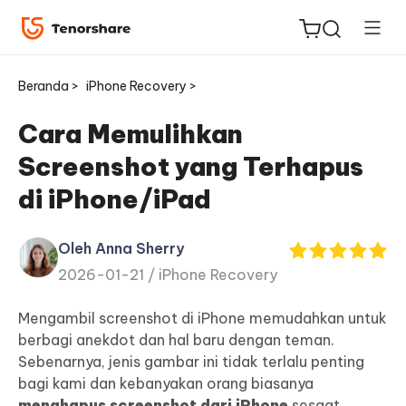
Beranda >
iPhone Recovery >
Cara Memulihkan
Screenshot yang Terhapus
ReiBoot
di iPhone/iPad
untuk
iOS
Oleh Anna Sherry
2026-01-21 /
iPhone Recovery
Tenorshare
Baru
PDNob
Mengambil screenshot di iPhone memudahkan untuk
berbagi anekdot dan hal baru dengan teman.
iAnyGo
Sebenarnya, jenis gambar ini tidak terlalu penting
bagi kami dan kebanyakan orang biasanya
menghapus screenshot dari iPhone
sesaat