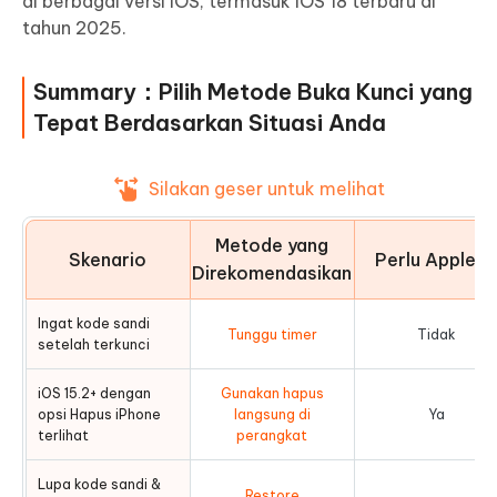
di berbagai versi iOS, termasuk iOS 18 terbaru di
tahun 2025.
Summary：Pilih Metode Buka Kunci yang
Tepat Berdasarkan Situasi Anda
Silakan geser untuk melihat
Metode yang
Skenario
Perlu Apple I
Direkomendasikan
Ingat kode sandi
Tunggu timer
Tidak
setelah terkunci
iOS 15.2+ dengan
Gunakan hapus
opsi Hapus iPhone
langsung di
Ya
terlihat
perangkat
Lupa kode sandi &
Restore