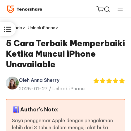
Beranda >
Unlock iPhone >
5 Cara Terbaik Memperbaiki
Ketika Muncul iPhone
ReiBoot
Unavailable
untuk
iOS
Oleh Anna Sherry
2026-01-27 /
Unlock iPhone
Tenorshare
Baru
PDNob
Author's Note:
iAnyGo
Saya penggemar Apple dengan pengalaman
lebih dari 3 tahun dalam menguji alat buka