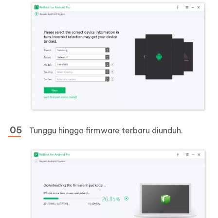
Tunggu hingga firmware terbaru diunduh.