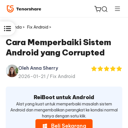
Beranda >
Fix Android >
Cara Memperbaiki Sistem
Android yang Corrupted
ReiBoot
untuk
Oleh Anna Sherry
iOS
2026-01-21 /
Fix Android
Tenorshare
Baru
PDNob
ReiBoot untuk Android
Alat yang kuat untuk memperbaiki masalah sistem
Android dan mengembalikan perangkat ke kondisi normal
iAnyGo
hanya dengan satu klik.
Beli Sekarang