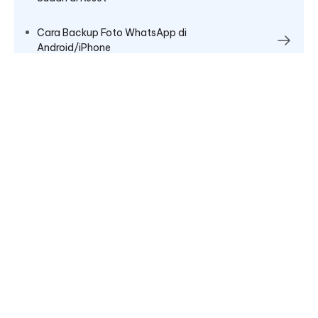
Cara Backup Foto WhatsApp di
Android/iPhone
Memperbaiki dengan Cepat Tidak Dapat
Menghapus Foto dari Galeri Android
Cara Memperbaiki Foto yang Terhapus Terus
Muncul Kembali di Android
Cara Memulihkan Foto yang Terhapus di Ponsel
Redmi / Mi [2026]
Solusi Ampuh Jika Tidak Bisa Hapus Foto dari
Galeri Android [2026]
Semua Topik