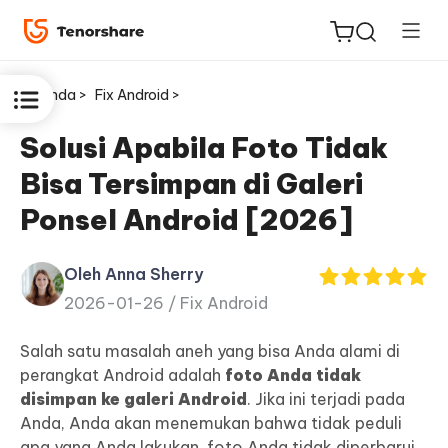
Beranda >
Fix Android >
Solusi Apabila Foto Tidak
Bisa Tersimpan di Galeri
ReiBoot
Ponsel Android [2026]
untuk
iOS
Oleh Anna Sherry
2026-01-26 /
Fix Android
Tenorshare
Baru
PDNob
Salah satu masalah aneh yang bisa Anda alami di
perangkat Android adalah
foto Anda tidak
iAnyGo
disimpan ke galeri Android
. Jika ini terjadi pada
Anda, Anda akan menemukan bahwa tidak peduli
apa yang Anda lakukan, foto Anda tidak diperbarui