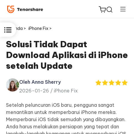
Beranda >
iPhone Fix >
Solusi Tidak Dapat
Download Aplikasi di iPhone
ReiBoot
setelah Update
untuk
iOS
Oleh Anna Sherry
2026-01-26 /
iPhone Fix
Tenorshare
Baru
PDNob
Setelah peluncuran iOS baru, pengguna sangat
menantikan untuk memperbarui iPhone mereka.
iAnyGo
Memperbarui iOS tidak semudah yang dibayangkan.
Anda harus melakukan persiapan yang tepat dan
langkah-langkah keamanan untuk memperbarui iOS.