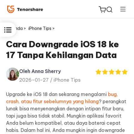
Beranda >
iPhone Tips >
Cara Downgrade iOS 18 ke
17 Tanpa Kehilangan Data
ReiBoot
untuk
Oleh Anna Sherry
iOS
2026-01-27 /
iPhone Tips
Tenorshare
Upgrade ke iOS 18 dan sekarang mengalami
bug,
Baru
PDNob
crash, atau fitur sebelumnya yang hilang
? perangkat
lunak bisa menyenangkan dengan intipan fitur baru,
iAnyGo
tapi juga bisa tidak stabil. Mungkin aplikasi favorit
Anda belum kompatibel, atau daya baterai cepat
habis. Dalam hal ini, Anda mungkin ingin downgrade