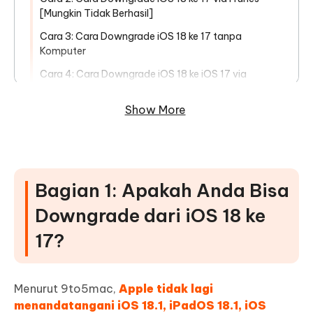
[Mungkin Tidak Berhasil]
Cara 3: Cara Downgrade iOS 18 ke 17 tanpa
Komputer
Cara 4: Cara Downgrade iOS 18 ke iOS 17 via
BetaProfiles [Butuh Komputer]
Show More
Cara 5: Cara Downgrade iOS 18 ke iOS 17 via
theapplewiki.com [Butuh iTunes]
FAQ tentang Downgrade iOS 18
Q1: Apakah legal downgrade iOS 18?
Bagian 1: Apakah Anda Bisa
Q2: Bisakah downgrade iOS meskipun Apple tidak
Downgrade dari iOS 18 ke
menandatangani?
17?
Q3: Apa risiko downgrade dari iOS 18?
Q4: Apakah iOS 18 aman?
Menurut 9to5mac,
Apple tidak lagi
menandatangani iOS 18.1, iPadOS 18.1, iOS