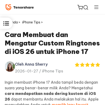
Beranda >
iPhone Tips >
Cara Membuat dan
Mengatur Custom Ringtones
ReiBoot
di iOS 26 untuk iPhone 17
untuk
iOS
Oleh Anna Sherry
2026-01-27 /
iPhone Tips
Tenorshare
Baru
PDNob
Ingin membuat iPhone 17 Anda tampil beda dengan
suara yang benar-benar milik Anda? Mengetahui
iAnyGo
cara mendapatkan nada dering kustom di iOS
26
dapat membantu Anda melakukan hal itu. Apple
memudahkan Anda untuk
memilih lagu favorit
,